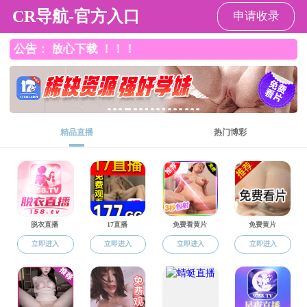
成人直播
成人直播
成人直播概
教师名录
招生培养
况
鉴史明志·永葆初心——法
发布者：田毓
发布时
4月22日，
法硕非法学三支部组织召开“
鉴史明志
体党员从历史中汲取力量，在警示教育中锤炼党性
活动伊始，全体党员集中学习《中国共产党简
到新时代的伟大征程，党的奋斗历史与精神财富深
深刻领悟到，正是无数先辈的无私奉献与坚定信仰