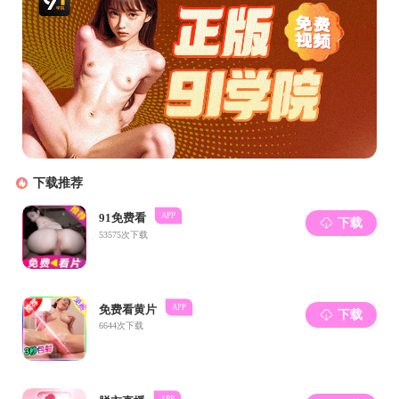
事。
苏州警察纪律严明、甘于奉献、不怕